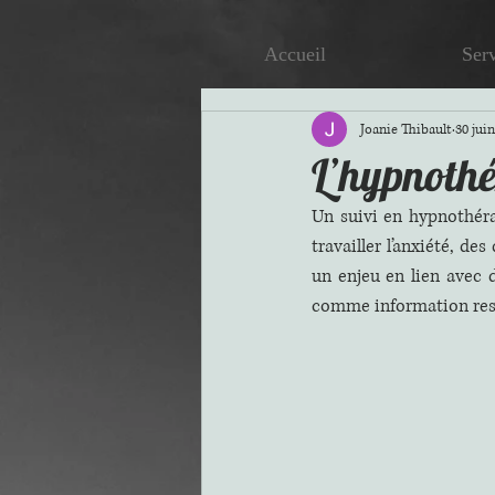
Accueil
Ser
Joanie Thibault
30 juin
L’hypnothér
Un suivi en hypnothéra
travailler l’anxiété, des
un enjeu en lien avec
comme information rest