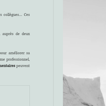
rs collègues… Ces 
i auprès de deux 
our améliorer sa 
me professionnel, 
mentaires
 peuvent 