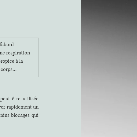
’abord 
ne respiration 
ropice à la 
e corps… 
eut être utilisée 
ver rapidement un 
ains blocages qui 