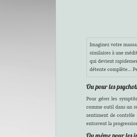
​Imaginez votre mass
similaires à une médi
qui devient rapidemen
détente complète… Per
Ou pour les psycho
Pour gérer les symptôm
comme outil dans un su
sentiment de contrôle e
entravent la progression
Ou même pour les i