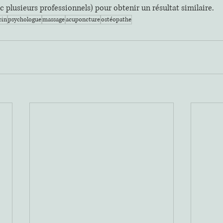
c plusieurs professionnels) pour obtenir un résultat similaire. 
cin
psychologue
massage
acuponcture
ostéopathe